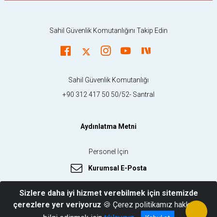
Sahil Güvenlik Komutanlığını Takip Edin
Sahil Güvenlik Komutanlığı
+90 312 417 50 50/52- Santral
Aydınlatma Metni
Personel İçin
Kurumsal E-Posta
Sizlere daha iyi hizmet verebilmek için sitemizde
çerezlere yer veriyoruz
🍪 Çerez politikamız hakkında
© 2026 Sahil Güvenlik Komutanlığı