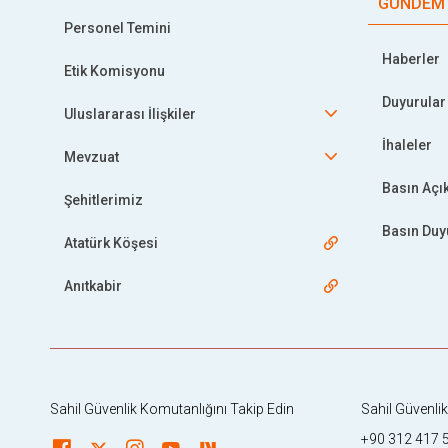
GÜNDEM
Personel Temini
Haberler
Etik Komisyonu
Duyurular
Uluslararası İlişkiler
İhaleler
Mevzuat
Basın Açı
Şehitlerimiz
Basın Duy
Atatürk Köşesi
Anıtkabir
Sahil Güvenlik Komutanlığını Takip Edin
Sahil Güvenli
+90 312 417 5