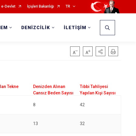
e-Devlet
İçişleri Bakanlığı
TR
DEM
DENİZCİLİK
İLETİŞİM
8
42
13
32