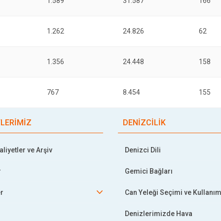
1.589
31.587
166
1.262
24.826
62
1.356
24.448
158
767
8.454
155
TLERİMİZ
DENİZCİLİK
liyetler ve Arşiv
Denizci Dili
r
Gemici Bağları
er
Can Yeleği Seçimi ve Kullanım
Denizlerimizde Hava