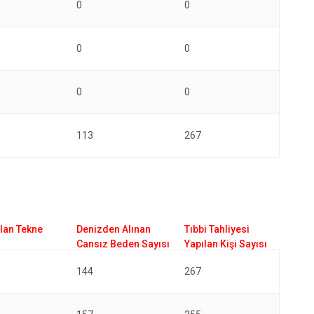
0
0
0
0
0
0
113
267
144
267