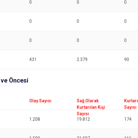
0
0
0
0
0
0
0
0
0
431
2.379
90
ı ve Öncesi
1.208
19.812
174