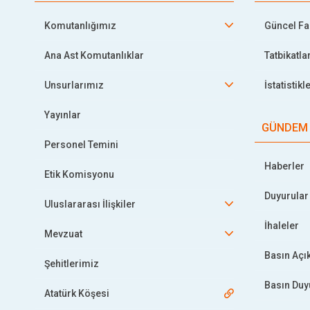
Komutanlığımız
Güncel Faa
Ana Ast Komutanlıklar
Tatbikatla
Unsurlarımız
İstatistikl
Yayınlar
GÜNDEM
Personel Temini
Haberler
Etik Komisyonu
Duyurular
Uluslararası İlişkiler
İhaleler
Mevzuat
Basın Açı
Şehitlerimiz
Basın Duy
Atatürk Köşesi