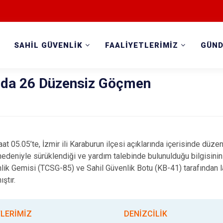
SAHİL GÜVENLİK
FAALİYETLERİMİZ
GÜN
ında 26 Düzensiz Göçmen
aat 05.05’te, İzmir ili Karaburun ilçesi açıklarında içerisinde dü
 nedeniyle sürüklendiği ve yardım talebinde bulunulduğu bilgisinin
nlik Gemisi (TCSG-85) ve Sahil Güvenlik Botu (KB-41) tarafından l
ştır.
TLERİMİZ
DENİZCİLİK