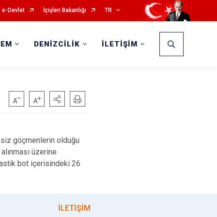
e-Devlet
İçişleri Bakanlığı
TR
DEM
DENİZCİLİK
İLETİŞİM
zensiz göçmenlerin olduğu
 alınması üzerine
astik bot içerisindeki 26
İLETİŞİM