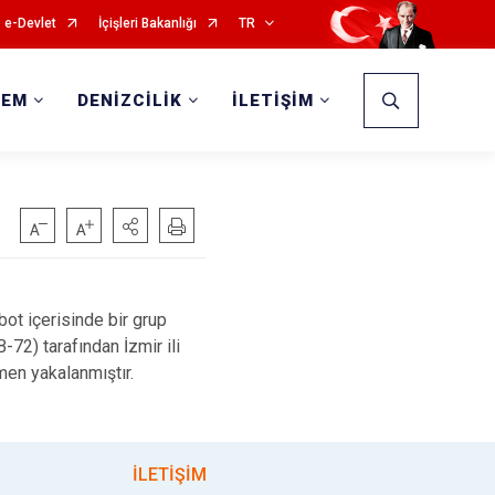
e-Devlet
İçişleri Bakanlığı
TR
DEM
DENİZCİLİK
İLETİŞİM
bot içerisinde bir grup
72) tarafından İzmir ili
öçmen
yakalanmıştır.
İLETİŞİM