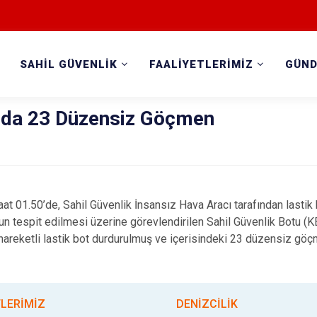
SAHİL GÜVENLİK
FAALİYETLERİMİZ
GÜN
ında 23 Düzensiz Göçmen
aat 01.50’de,
Sahil Güvenlik İnsansız Hava Aracı tarafından
lastik 
tespit edilmesi üzerine görevlendirilen Sahil Güvenlik Botu (KB-
i hareketli lastik bot durdurulmuş ve içerisindeki 23 düzensiz g
TLERİMİZ
DENİZCİLİK