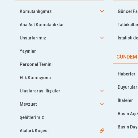
Komutanlığımız
Güncel Faa
Ana Ast Komutanlıklar
Tatbikatla
Unsurlarımız
İstatistikl
Yayınlar
GÜNDEM
Personel Temini
Haberler
Etik Komisyonu
Duyurular
Uluslararası İlişkiler
İhaleler
Mevzuat
Basın Açı
Şehitlerimiz
Basın Duy
Atatürk Köşesi