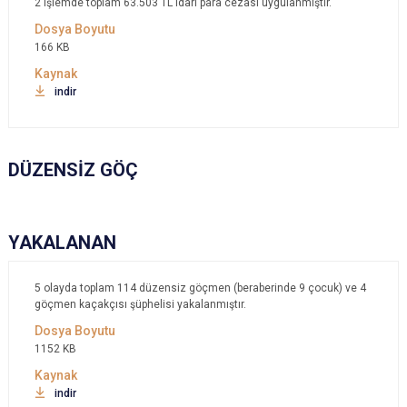
2 işlemde toplam 63.503 TL idari para cezası uygulanmıştır.
166 KB
indir
DÜZENSİZ GÖÇ
YAKALANAN
5 olayda toplam 114 düzensiz göçmen (beraberinde 9 çocuk) ve 4
göçmen kaçakçısı şüphelisi yakalanmıştır.
1152 KB
indir