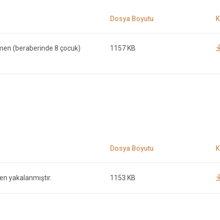
men (beraberinde 8 çocuk)
1157 KB
n yakalanmıştır.
1153 KB