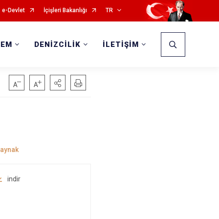
e-Devlet
İçişleri Bakanlığı
TR
DEM
DENİZCİLİK
İLETİŞİM
indir