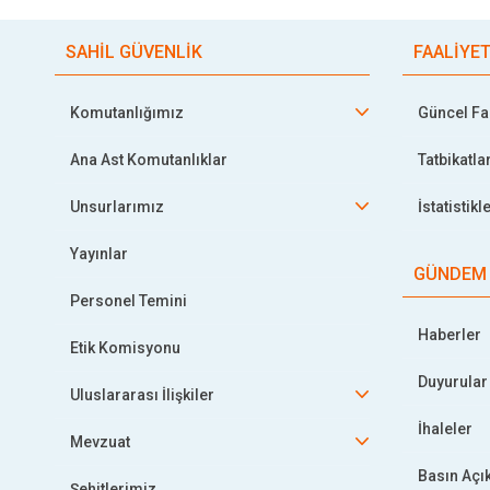
SAHİL GÜVENLİK
FAALİYE
Komutanlığımız
Güncel Faa
Ana Ast Komutanlıklar
Tatbikatla
Unsurlarımız
İstatistikl
Yayınlar
GÜNDEM
Personel Temini
Haberler
Etik Komisyonu
Duyurular
Uluslararası İlişkiler
İhaleler
Mevzuat
Basın Açı
Şehitlerimiz