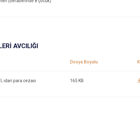
men (beraberinde 8 çocuk)
ERİ AVCILIĞI
L idari para cezası
165 KB