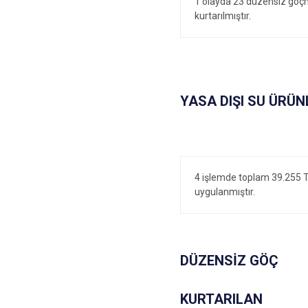
1 olayda 23 düzensiz göç
kurtarılmıştır.
YASA DIŞI SU ÜRÜNL
4 işlemde toplam 39.255‬ T
uygulanmıştır.
DÜZENSİZ GÖÇ
KURTARILAN