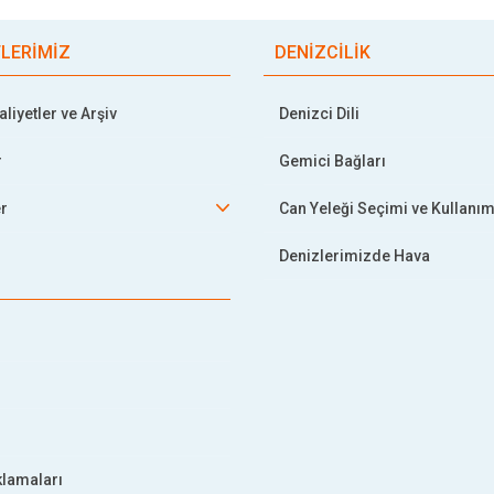
TLERİMİZ
DENİZCİLİK
liyetler ve Arşiv
Denizci Dili
r
Gemici Bağları
er
Can Yeleği Seçimi ve Kullanım
Denizlerimizde Hava
klamaları