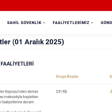
SAHİL GÜVENLİK
FAALİYETLERİMİZ
GÜN
tler (01 Aralık 2025)
FAALİYETLERİ
ler Köprüsü’nden denize
231 KB
ası maksadıyla başlatılan
faaliyetlerine devam