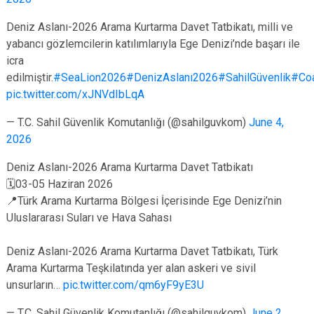
Deniz Aslanı-2026 Arama Kurtarma Davet Tatbikatı, milli ve
yabancı gözlemcilerin katılımlarıyla Ege Denizi’nde başarı ile
icra
edilmiştir.
#SeaLion2026
#DenizAslanı2026
#SahilGüvenlik
#Co
pic.twitter.com/xJNVdIbLqA
— T.C. Sahil Güvenlik Komutanlığı (@sahilguvkom)
June 4,
2026
Deniz Aslanı-2026 Arama Kurtarma Davet Tatbikatı
🗓03-05 Haziran 2026
📍Türk Arama Kurtarma Bölgesi İçerisinde Ege Denizi’nin
Uluslararası Suları ve Hava Sahası
Deniz Aslanı-2026 Arama Kurtarma Davet Tatbikatı, Türk
Arama Kurtarma Teşkilatında yer alan askeri ve sivil
unsurların…
pic.twitter.com/qm6yF9yE3U
— T.C. Sahil Güvenlik Komutanlığı (@sahilguvkom)
June 2,