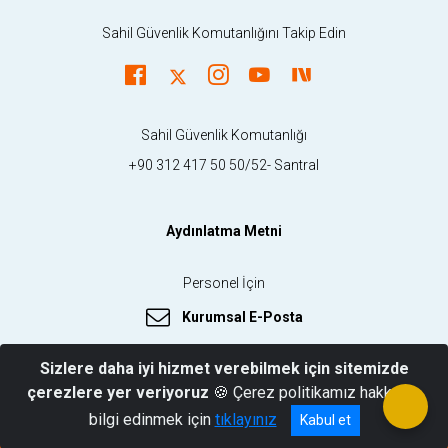
Sahil Güvenlik Komutanlığını Takip Edin
Sahil Güvenlik Komutanlığı
+90 312 417 50 50/52- Santral
Aydınlatma Metni
Personel İçin
Kurumsal E-Posta
Sizlere daha iyi hizmet verebilmek için sitemizde
çerezlere yer veriyoruz
🍪 Çerez politikamız hakkında
© 2026 Sahil Güvenlik Komutanlığı
bilgi edinmek için
tıklayınız
Kabul et