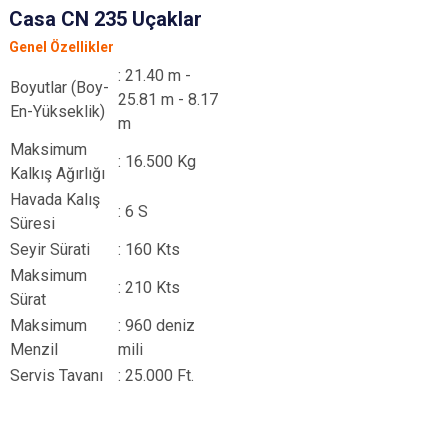
Casa CN 235 Uçaklar
Genel Özellikler
: 21.40 m -
Boyutlar (Boy-
25.81 m - 8.17
En-Yükseklik)
m
Maksimum
: 16.500 Kg
Kalkış Ağırlığı
Havada Kalış
: 6 S
Süresi
Seyir Sürati
: 160 Kts
Maksimum
: 210 Kts
Sürat
Maksimum
: 960 deniz
Menzil
mili
Servis Tavanı
: 25.000 Ft.