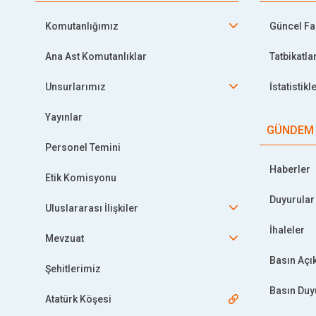
Komutanlığımız
Güncel Faa
Ana Ast Komutanlıklar
Tatbikatla
Unsurlarımız
İstatistikl
Yayınlar
GÜNDEM
Personel Temini
Haberler
Etik Komisyonu
Duyurular
Uluslararası İlişkiler
İhaleler
Mevzuat
Basın Açı
Şehitlerimiz
Basın Duy
Atatürk Köşesi