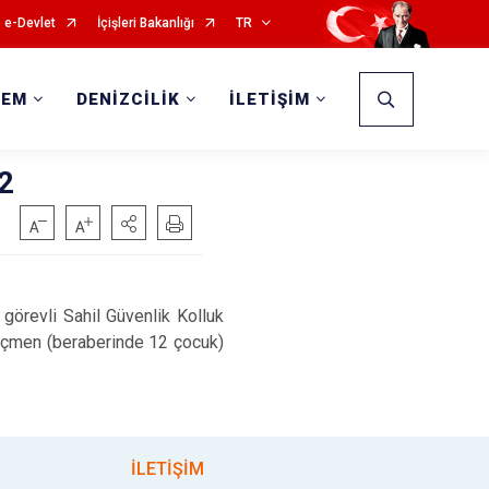
e-Devlet
İçişleri Bakanlığı
TR
DEM
DENİZCİLİK
İLETİŞİM
2
görevli Sahil Güvenlik Kolluk
çmen (beraberinde 12 çocuk)
İLETİŞİM