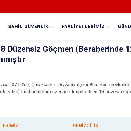
SAHİL GÜVENLİK
FAALİYETLERİMİZ
GÜN
18 Düzensiz Göçmen (Beraberinde 1
nmıştır
e saat 07.00’de, Çanakkale ili Ayvacık ilçesi Ahmetçe mevkiinde 
oldestim)
tarafından
kara üzerinde tespit edilen 18
düzensiz gö
TLERİMİZ
DENİZCİLİK