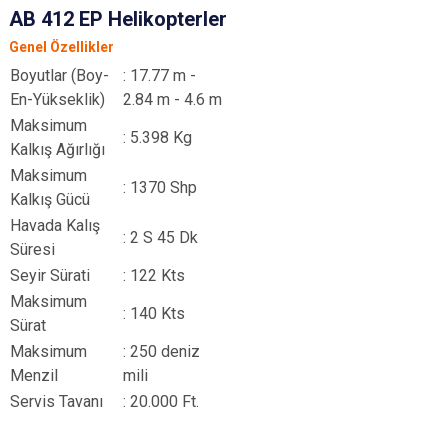
AB 412 EP Helikopterler
Genel Özellikler
Boyutlar (Boy-
: 17.77 m -
En-Yükseklik)
2.84 m - 4.6 m
Maksimum
: 5.398 Kg
Kalkış Ağırlığı
Maksimum
: 1370 Shp
Kalkış Gücü
Havada Kalış
: 2 S 45 Dk
Süresi
Seyir Sürati
: 122 Kts
Maksimum
: 140 Kts
Sürat
Maksimum
: 250 deniz
Menzil
mili
Servis Tavanı
: 20.000 Ft.