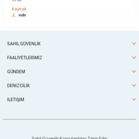
39 KB
indir
SAHİL GÜVENLİK
FAALİYETLERİMİZ
GÜNDEM
DENİZCİLİK
İLETİŞİM
Sahil Güvenlik Komutanlığını Takip Edin